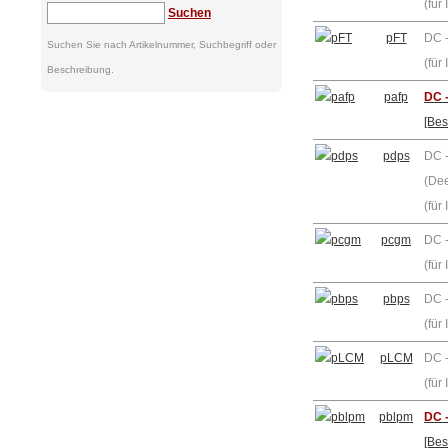
(für
Suchen
pFT
DC 
Suchen Sie nach Artikelnummer, Suchbegriff oder
(für
Beschreibung.
pafp
DC 
[Bes
pdps
DC 
(Dee
(für
pcgm
DC 
(für
pbps
DC -
(für
pLCM
DC -
(für
pblpm
DC 
[Bes