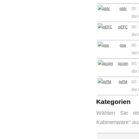
pbfc
DC 
(für
pEFC
DC -
(für
psa
DC 
(für
lpcgm
DC 
(für
lpFM
DC -
(für
Kategorien
Wählen Sie ei
Kabinenware" au